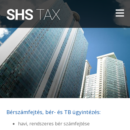
Bérszámfejtés, bér- és TB ügyintézés:
havi, rendszeres bér számfejtése