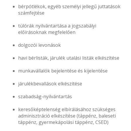
bérpótlékok, egyéb személyi jellegű juttatások
számfejtése
túlórák nyilvántartása a jogszabályi
előírásoknak megfelelően
dolgozói levonások
havi bérlisták, járulék utalási listák elkészítése
munkavállalók bejelentése és kijelentése
járulékbevallások elkészítése
szabadság-nyilvántartás
keresőképtelenség elbírálásához szükséges
adminisztráció elkészítése (táppénz, baleseti
táppénz, gyermekápolási táppénz, CSED)